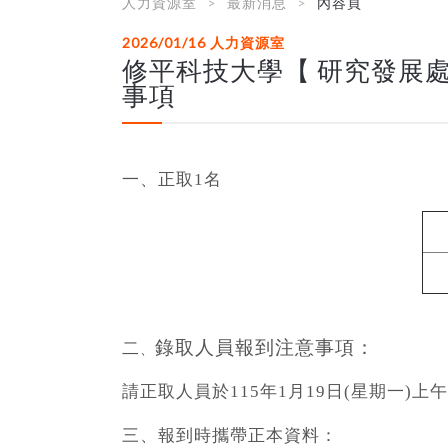
人力資源室
最新消息
內容頁
2026/01/16
人力資源室
修平科技大學【 研究發展處
事項
一、正取
1
名
錄取人員報到注意事項：
二
、
請正取人員於115年1月19日(星期一
)
上午
三、報到時攜帶正本資料：