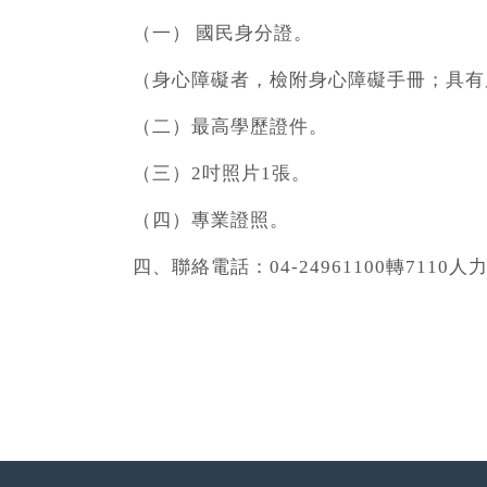
（一）
國民身分證。
（身心障礙者，檢附身心障礙手冊；具有
（二）最高學歷證件。
（三）
2
吋照片
1
張。
（四）專業證照。
四、聯絡電話：
04-24961100
轉
7110
人