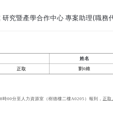
 研究暨產學合作中心 專案助理(職務
姓名
劉
維
正取
0
8
時00分至人力資源室（樹德樓二樓
A0205
）報到，
正取