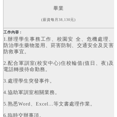
畢業
(
薪資每月38,130元)
1.
辦理學生事務工作、校園安
全、危機處理、
防治學生藥
物濫用、菸害防制、交通安
全及災害
防救事宜。
2.
配合軍訓室(校安中心)住校
輪值(值日、夜)及
電話轉接
待命勤務。
3.
處理學生突發事件。
4.
協助軍訓室相關業務。
5.
熟悉Word、Excel…等文書
處理作業。
6.
臨時交辦事項。