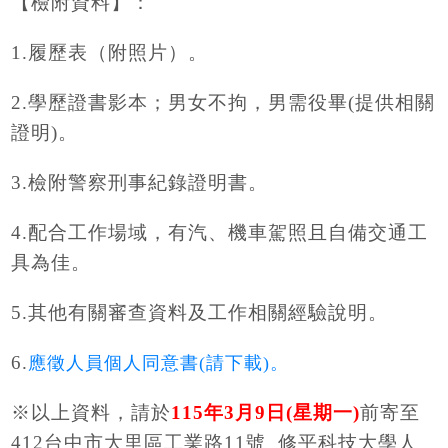
【檢附資料】：
1.履歷表（附照片）。
2.
學歷證書影本；男女不拘，男需役畢(提供相關
證明)。
3.
檢附警察刑事紀錄證明書。
4.
配合工作場域，有汽、機車駕照且自備交通工
具為佳。
5.
其他有關審查資料及工作相關經驗說明。
6.
應徵人員個人同意書(請下載)。
※以上資料，請於
115
年3月9日(星期一)
前寄至
412台中市大里區工業路11號 修平科技大學人