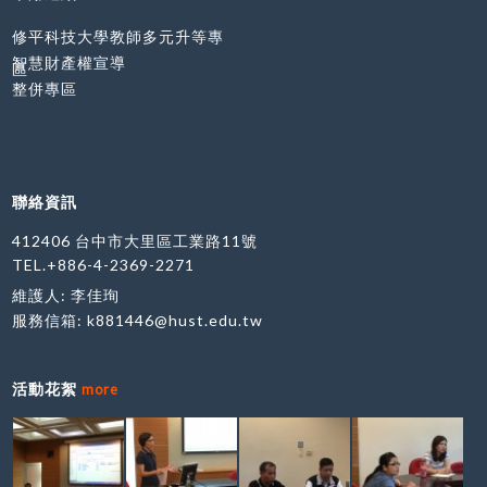
修平科技大學教師多元升等專
智慧財產權宣導
區
整併專區
聯絡資訊
412406 台中市大里區工業路11號
TEL.+886-4-2369-2271
維護人: 李佳珣
服務信箱:
k881446@hust.edu.tw
活動花絮
more