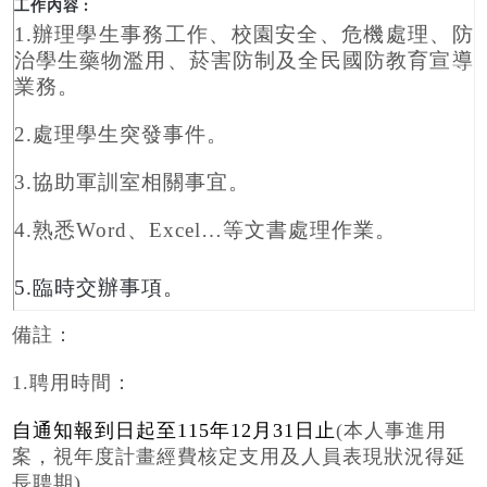
1.
辦理學生事務工作、校園安
全、危機處理、防
治學生藥
物濫用、菸害防制及全民國
防教育宣導
業務。
2.
處理學生突發事件。
3.
協助軍訓室相關事宜。
4.
熟悉Word、Excel…等文書
處理作業。
5.
臨時交辦事項。
備註：
1.聘用時間：
自通知報到日起
至115年12月31日止
(本人事進用
案，視年度計畫經費核定支用及
人員表現狀況得延
長聘期)