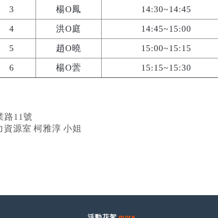
3
楊O鳳
14:30~14:45
4
洪O庭
14:45~15:00
5
趙O曉
15:00~15:15
6
楊O蕓
15:15~15:30
業路
11
號
力資源
室
柯雅淳
小姐
活動花絮
more