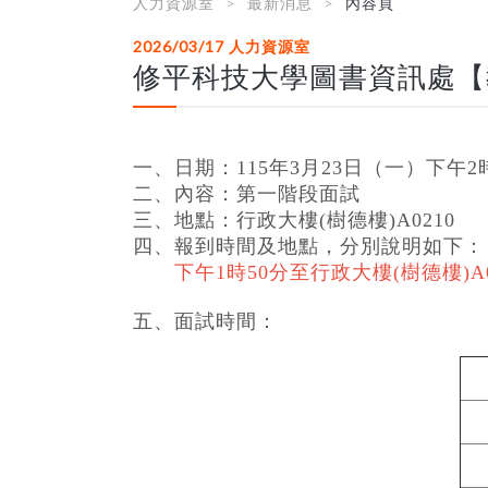
人力資源室
最新消息
內容頁
2026/03/17
人力資源室
修平科技大學圖書資訊處【
一、日期：115年3
月23
日（一
）下午2
二、內容：第一階段
面試
三、地點：行政大樓
(
樹德樓
)A0210
四、報到時間及地點，分別說明如下：
下午1
時50
分至行政大樓
(
樹德樓
)A
五、面試時間：