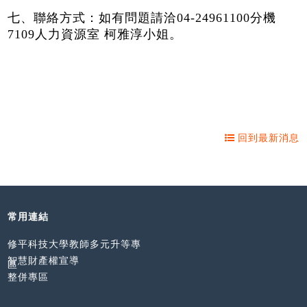
七、聯絡方式：如有問題請洽04-24961100分機
7109人力資源室 柯雅淳小姐。
回到最新消息
常用連結
修平科技大學教師多元升等專
智慧財產權宣導
區
整併專區