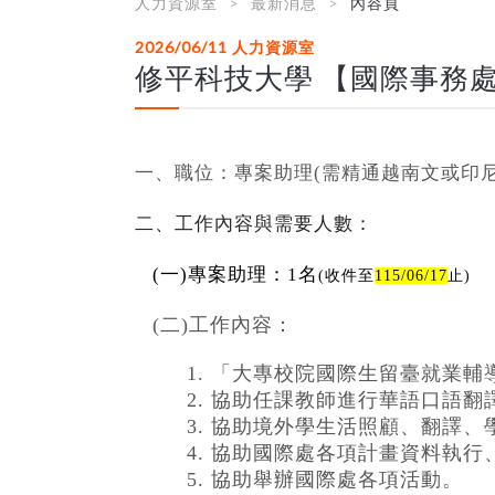
人力資源室
最新消息
內容頁
2026/06/11
人力資源室
修平科技大學 【國際事務
一、職位：專案助理(需精通越南文或印尼
二、工作內容與需要人數：
(
一
)
專案助理：
1
名
(收件至
115/06/17
止)
(二)工作內容：
1. 「大專校院國際生留臺就業
2. 協助任課教師進行華語口語翻
3. 協助境外學生活照顧、翻譯
4. 協助國際處各項計畫資料執
5. 協助舉辦國際處各項活動。