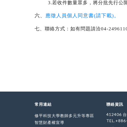
3.
若收件數量眾多，將分批先行公
六、
應徵人員個人同意書(
請下載)
。
七、聯絡方式：如有問題請洽04-249611
常用連結
聯絡資訊
412406
修平科技大學教師多元升等專區
TEL.+886
智慧財產權宣導