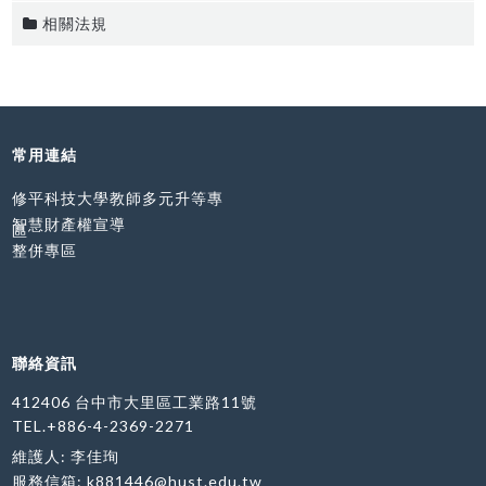
相關法規
常用連結
修平科技大學教師多元升等專
智慧財產權宣導
區
整併專區
聯絡資訊
412406 台中市大里區工業路11號
TEL.+886-4-2369-2271
維護人: 李佳珣
服務信箱:
k881446@hust.edu.tw